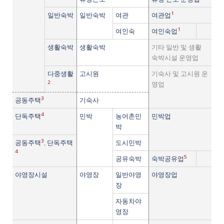
1
일반숙박
일반숙박
여관
여관업
1
여인숙
여인숙업
생활숙박
생활숙박
기타 일반 및 생활
숙박시설 운영업
다중생활
고시원
기숙사 및 고시원 운
2
영업
3
공동주택
기숙사
4
단독주택
민박
농어촌민
민박업
박
3
공동주택
,
단독주택
도시민박
4
5
공유숙박
숙박공유업
야영장시설
야영장
일반야영
야영장업
장
자동차야
영장