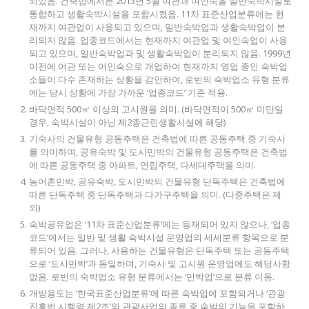
되었음. 건축법에서는 2013년 5월 여관과 여인숙을 일반숙박시설로
통합하고 생활숙박시설을 포함시켰음. 11차 표준산업분류에는 현
재까지 여관업이 사용되고 있으며, 일반숙박업과 생활숙박업이 분
리되지 않음. 업종코드에서는 현재까지 여관업 및 여인숙업이 사용
되고 있으며, 일반숙박업과 및 생활숙박업이 분리되지 않음. 1999년
이전에 여관 또는 여인숙으로 개업하여 현재까지 영업 중인 숙박업
소들이 다수 존재하는 상황을 감안하여, 로빈의 숙박업소 유형 분류
에는 당시 상황에 가장 가까운 ‘업종코드’ 기준 적용.
바닥면적 500㎡ 이상의 고시원을 의미. (바닥면적이 500㎡ 미만일
경우, 숙박시설이 아닌 제2종근린생활시설에 해당)
기숙사의 건물유형 공동주택은 건축법에 따른 공동주택 중 기숙사
를 의미하며, 공유숙박 및 도시민박의 건물유형 공동주택은 건축법
에 따른 공동주택 중 아파트, 연립주택, 다세대주택을 의미.
농어촌민박, 공유숙박, 도시민박의 건물유형 단독주택은 건축법에
따른 단독주택 중 단독주택과 다가구주택을 의미. (다중주택은 제
외)
숙박공유업은 ‘11차 표준산업분류’에는 등재되어 있지 않으나, ‘업종
코드’에서는 일반 및 생활 숙박시설 운영업의 세세분류 항목으로 분
류되어 있음. 그러나, 사용하는 건물유형은 단독주택 또는 공동주택
으로 ‘도시민박’과 동일하며, 기숙사 및 고시원 운영업에도 해당사항
없음. 로빈의 숙박업소 유형 분류에서는 ‘민박업’으로 분류 이동.
개방용도는 ‘한국표준산업분류’에 따른 숙박업에 포함되거나 ‘관광
진흥법 시행령 제2조’의 관광사업의 종류 중 숙박의 기능을 포함하