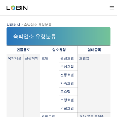
콘
텐
츠
로
건
리터러시
>
숙박업소 유형분류
너
숙박업소 유형분류
뛰
기
건물용도
업소유형
업태종목
숙박시설
관광숙박
호텔
관광호텔
호텔업
수상호텔
전통호텔
가족호텔
호스텔
소형호텔
의료호텔
휴양콘도
휴양 콘도 운영업