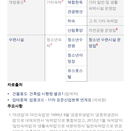
6
7
개방용도
기타숙박
체험한옥
기타 일반 및 생활
숙박시설 운영업
관광펜션
하숙
그 외 기타 숙박업
8
산림휴양
자연공원 운영업
수련시설
청소년숙
청소년수
청소년 수련시설 운
7
8
박
련원
영업
청소년야
영장
유스호스
텔
자료출처
건물용도
:
건축법 시행령 별표1
(법제처)
업태종목
:
업종코드 - 11차 표준산업분류 연계표
(국세청)
주요사항
‘여관업’과 ‘여인숙업’은 1999년 8월 ‘공중위생법’이 ‘공중위생관리
법’으로 대체되면서 ‘숙박업’으로 통합되었고, 2012년 1월 ‘숙박업’이
‘일반숙박업’과 ‘생활숙박업’으로 세분되면서 ‘일반숙박업’으로 변경