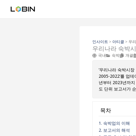
콘
텐
츠
로
건
너
뛰
인사이트
>
아티클
>
우리나
우리나라 숙박시장 
기
국내
숙박
개괄
‘우리나라 숙박시장 
2005-2022’를
년부터 2023년까지
도 단위 보고서가 
목차
1. 숙박업의 이해
2. 보고서의 해석