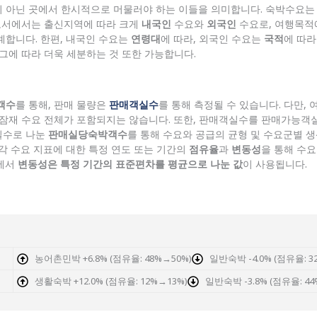
 아닌 곳에서 한시적으로 머물러야 하는 이들을 의미합니다. 숙박수요는 
보고서에서는 출신지역에 따라 크게
내국인
수요와
외국인
수요로, 여행목적
합니다. 한편, 내국인 수요는
연령대
에 따라, 외국인 수요는
국적
에 따
 그에 따라 더욱 세분하는 것 또한 가능합니다.
객수
를 통해, 판매 물량은
판매객실수
를 통해 측정될 수 있습니다. 다만,
 잠재 수요 전체가 포함되지는 않습니다. 또한, 판매객실수를 판매가능객
실수로 나눈
판매실당숙박객수
를 통해 수요와 공급의 균형 및 수요군별 
 각 수요 지표에 대한 특정 연도 또는 기간의
점유율
과
변동성
을 통해 수요
기에서
변동성은 특정 기간의 표준편차를 평균으로 나눈 값
이 사용됩니다.
농어촌민박 +6.8% (점유율: 48%→50%)
일반숙박 -4.0% (점유율: 3
생활숙박 +12.0% (점유율: 12%→13%)
일반숙박 -3.8% (점유율: 44