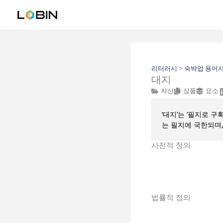
콘
텐
츠
로
건
너
뛰
리터러시
>
숙박업 용어
대지
기
자산
상품
요소
‘대지’는 ‘필지로 
는 필지에 국한되며,
사전적 정의
법률적 정의