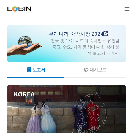
콘
텐
츠
로
건
우리나라 숙박시장 2024
너
뛰
전국 및 17개 시도의 숙박업소 유형별
기
공급, 수요, 가격 동향에 대한 상세 분
석 보고서 패키지!
보고서
대시보드