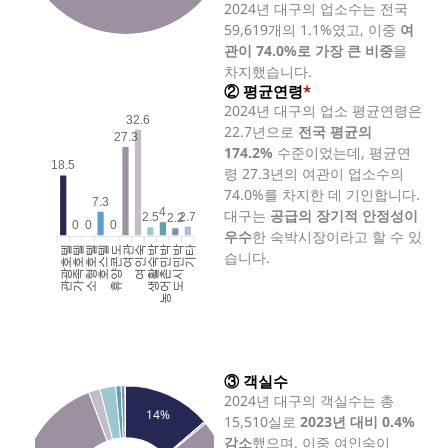
2024년 대구의 업소수는 전국
59,619개의 1.1%였고, 이중
여
관이 74.0%로 가장 큰 비중
을
차지했습니다.
② 평균연령
*
2024년 대구의 업소 평균연령은
32.6
22.7년으로
전국 평균의
27.3
174.2%
수준이었는데, 평균연
18.5
령 27.3년의 여관이 업소수의
74.0%를 차지한 데 기인합니다.
7.3
4
대구는
공급의 장기적 안정성이
2.7
2.5
2.2
0
0
0
우수
한 숙박시장이라고 할 수 있
관광호텔
가족호텔
소형호텔
호스텔
휴양콘도
여인숙
생활숙박
농어촌민박
도시민박
기타
여관
습니다.
③ 객실수
2024년 대구의 객실수는 총
14%
15,510실로
2023년 대비 0.4%
감소
했으며, 이중 여인숙이