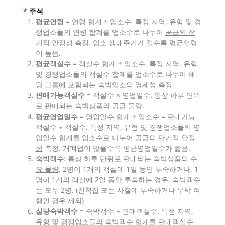
*
주석
평균연령
= 연령 합계 ÷ 업소수. 특정 지역, 유형 및 경
쟁업소들의 연령 합계를 업소수로 나누어
공급의 장
기적 안정성
측정. 업소 생애주기가 길수록 평균연령
이 높음.
평균객실수
= 객실수 합계 ÷ 업소수. 특정 지역, 유형
및 경쟁업소들의 객실수 합계를 업소수로 나누어 해
당 그룹에 포함되는
숙박업소의 영세성
측정.
판매가능객실수
= 객실수 × 영업일수. 통상 하루 단위
로 판매되는 숙박상품의
공급 물량
.
평균영업일수
= 영업일수 합계 ÷ 업소수 = 판매가능
객실수 ÷ 객실수. 특정 지역, 유형 및 경쟁업소들의 영
업일수 합계를 업소수로 나누어
공급의 단기적 안정
성
측정. 개폐업이 많을수록 평균영업일수가 짧음.
숙박객수
: 통상 하루 단위로 판매되는 숙박상품의
수
요 물량
. 2명이 1개의 객실에 1일 동안 투숙하거나, 1
명이 1개의 객실에 2일 동안 투숙하는 경우, 숙박객수
는 모두 2명. (친척집 또는 사찰에 투숙하거나 무박 여
행인 경우 제외)
실당숙박객수
= 숙박객수 ÷ 판매객실수. 특정 지역,
유형 및 경쟁업소들의 숙박객수 합계를 판매객실수