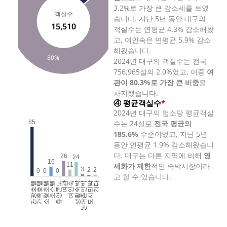
3.2%로 가장 큰 감소세를 보였
객실수
습니다. 지난 5년 동안 대구의
15,510
객실수는 연평균 4.3% 감소해왔
고, 여인숙은 연평균 5.9% 감소
해왔습니다.
80%
2024년 대구의 객실수는 전국
756,965실의 2.0%였고, 이중
여
관이 80.3%로 가장 큰 비중
을
차지했습니다.
④ 평균객실수
*
2024년 대구의 업소당 평균객실
85
수는 24실로
전국 평균의
185.6%
수준이었고, 지난 5년
동안 연평균 1.9% 감소해왔습니
다. 대구는 다른 지역에 비해
영
26
24
16
11
세화가 제한
적인 숙박시장이라
3
2
2
0
0
0
고 할 수 있습니다.
관광호텔
가족호텔
소형호텔
호스텔
휴양콘도
여인숙
생활숙박
농어촌민박
도시민박
기타
여관