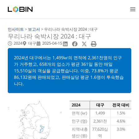
콘
텐
츠
로
건
인사이트
>
보고서
>
우리나라 숙박시장 2024 : 대구
우리나라 숙박시장 2024 : 대구
너
뛰
2024
대구
2025-04-15
기
2024년 대구에서는 1,499㎢의 면적에 2,361천명의 인구
가 거주했고, 658개의 업소가 평균 361일 동안 매일
15,510실의 객실을 공급했습니다. 이중, 73.8%가 평균
86,132원에 판매되었고, 판매실당 평균 1.6명이 투숙했습
니다.
2024
대구
전국 대비
면적 (㎢)
1,499
1.5%
인구 (명)
2,361천
4.6%
지역내총
77,620십
3.0%
생산 (원)
억