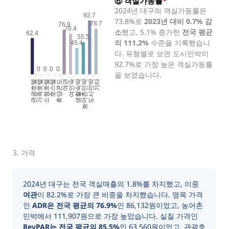
⑥ 객실가동률
*
2024년 대구의 객실가동률은
92.7
73.8%로
2023년 대비 0.7% 감
78.7
76.9
70.4
소
했고, 5.1% 증가한
전국 평균
62.4
55.5
의 111.2%
수준을 기록했습니
45.4
다. 유형별로 보면 도시민박이
92.7%로 가장 높은 객실가동률
0
0
0
0
을 보였습니다.
관광호텔
가족호텔
소형호텔
호스텔
휴양콘도
여인숙
생활숙박
농어촌민박
도시민박
기타
여관
3. 가격
2024년 대구는 전국 객실매출의 1.8%를 차지했고, 이중
여관
이 82.2%로 가장 큰 비중을 차지했습니다. 명목 가격
인
ADR은 전국 평균의 76.9%
인 86,132원이었고, 농어촌
민박에서 111,907원으로 가장 높았습니다. 실질 가격인
RevPAR는 전국 평균의 85.5%
인 63,560원이었고, 관광호