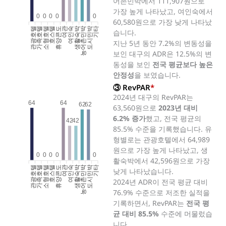
어촌민박에서 111,907원으로
가장 높게 나타났고, 여인숙에서
0
0
0
0
0
60,580원으로 가장 낮게 나타났
관광호텔
가족호텔
소형호텔
호스텔
휴양콘도
여인숙
생활숙박
농어촌민박
도시민박
기타
여관
습니다.
지난 5년 동안 7.2%의 변동성을
보인 대구의 ADR은 12.5%의 변
동성을 보인
전국 평균보다 높은
안정성
을 보였습니다.
③ RevPAR
*
2024년 대구의 RevPAR는
64
64
62
62
63,560원으로
2023년 대비
6.2% 증가
했고, 전국 평균의
42
42
85.5% 수준을 기록했습니다. 유
형별로는 관광호텔에서 64,989
원으로 가장 높게 나타났고, 생
0
0
0
0
0
활숙박에서 42,596원으로 가장
관광호텔
가족호텔
소형호텔
호스텔
휴양콘도
여인숙
생활숙박
농어촌민박
도시민박
기타
여관
낮게 나타났습니다.
2024년 ADR이 전국 평균 대비
76.9% 수준으로 저조한 실적을
기록하면서, RevPAR는
전국 평
균 대비 85.5%
수준에 머물렀습
니다.