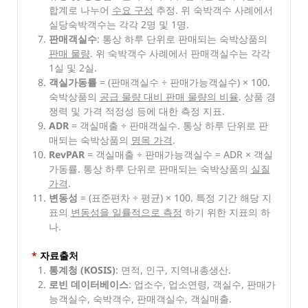
합계로 나누어
수요 구성
추정. 위 숙박객수 사례에서
실당숙박객수는 각각 2명 및 1명.
판매객실수
: 통상 하루 단위로 판매되는 숙박상품의
판매 물량
. 위 숙박객수 사례에서 판매객실수는 각각
1실 및 2실.
객실가동률
= (판매객실수 ÷ 판매가능객실수) × 100.
숙박상품의
공급 물량 대비 판매 물량의 비율
. 상품 경
쟁력 및 가격 적정성 등에 대한 측정 지표.
ADR
= 객실매출 ÷ 판매객실수. 통상 하루 단위로 판
매되는 숙박상품의
명목 가격
.
RevPAR
= 객실매출 ÷ 판매가능객실수 = ADR × 객실
가동률. 통상 하루 단위로 판매되는 숙박상품의
실질
가격
.
변동성
= (표준편차 ÷ 평균) × 100. 특정 기간 해당 지
표의
변동성을 일률적으로 측정
하기 위한 지표의 하
나.
*
자료출처
통계청 (KOSIS)
: 면적, 인구, 지역내총생산.
로빈 데이터베이스
: 업소수, 업소연령, 객실수, 판매가
능객실수, 숙박객수, 판매객실수, 객실매출.