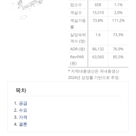
업소수
658
1.1%
객실수
15,510
2.0%
객실가동
73.8%
111.2%
률
실당숙박
1.6
73.3%
객수 (명)
ADR (원)
86,132
76.9%
RevPAR
63,560
85.5%
(원)
* 지역내총생산은 국내총생산
2024년 성장률 기반으로 추정.
목차
1. 공급
2. 수요
3. 가격
4. 결론