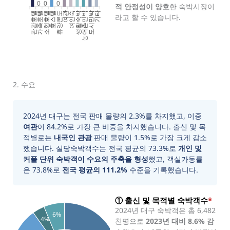
0
0
0
적 안정성이 양호
한 숙박시장이
관광호텔
가족호텔
소형호텔
호스텔
휴양콘도
여인숙
생활숙박
농어촌민박
도시민박
기타
여관
라고 할 수 있습니다.
2. 수요
2024년 대구는 전국 판매 물량의 2.3%를 차지했고, 이중
여관
이 84.2%로 가장 큰 비중을 차지했습니다. 출신 및 목
적별로는
내국인 관광
판매 물량이 1.5%로 가장 크게 감소
했습니다. 실당숙박객수는 전국 평균의 73.3%로
개인 및
커플 단위 숙박객이 수요의 주축을 형성
했고, 객실가동률
은 73.8%로
전국 평균의 111.2%
수준을 기록했습니다.
① 출신 및 목적별 숙박객수
*
2024년 대구 숙박객은 총 6,482
6%
4%
천명으로
2023년 대비 8.6% 감