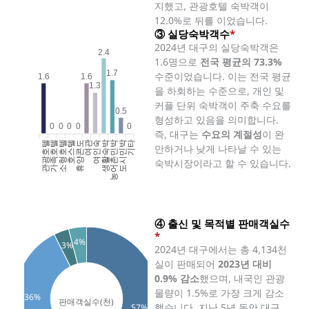
지했고, 관광호텔 숙박객이
12.0%로 뒤를 이었습니다.
③ 실당숙박객수
*
2024년 대구의 실당숙박객은
2.4
1.6명으로
전국 평균의 73.3%
1.7
수준이었습니다. 이는 전국 평균
1.6
1.6
1.3
을 하회하는 수준으로, 개인 및
커플 단위 숙박객이 주축 수요를
0.5
형성하고 있음을 의미합니다.
0
0
0
0
0
즉, 대구는
수요의 계절성
이 완
관광호텔
가족호텔
소형호텔
호스텔
휴양콘도
여인숙
생활숙박
농어촌민박
도시민박
기타
여관
만하거나 낮게 나타날 수 있는
숙박시장이라고 할 수 있습니다.
④ 출신 및 목적별 판매객실수
*
4%
3%
2024년 대구에서는 총 4,134천
실이 판매되어
2023년 대비
0.9% 감소
했으며, 내국인 관광
물량이 1.5%로 가장 크게 감소
36%
했습니다. 지난 5년 동안 대구
57%