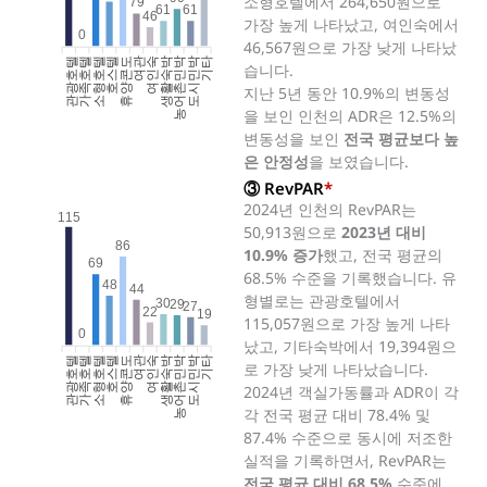
소형호텔에서 264,650원으로
79
61
61
46
가장 높게 나타났고, 여인숙에서
0
46,567원으로 가장 낮게 나타났
관광호텔
가족호텔
소형호텔
호스텔
휴양콘도
여인숙
생활숙박
농어촌민박
도시민박
기타
여관
습니다.
지난 5년 동안 10.9%의 변동성
을 보인 인천의 ADR은 12.5%의
변동성을 보인
전국 평균보다 높
은 안정성
을 보였습니다.
③ RevPAR
*
2024년 인천의 RevPAR는
115
50,913원으로
2023년 대비
86
10.9% 증가
했고, 전국 평균의
69
68.5% 수준을 기록했습니다. 유
48
44
형별로는 관광호텔에서
30
29
27
22
19
115,057원으로 가장 높게 나타
0
났고, 기타숙박에서 19,394원으
관광호텔
가족호텔
소형호텔
호스텔
휴양콘도
여인숙
생활숙박
농어촌민박
도시민박
기타
여관
로 가장 낮게 나타났습니다.
2024년 객실가동률과 ADR이 각
각 전국 평균 대비 78.4% 및
87.4% 수준으로 동시에 저조한
실적을 기록하면서, RevPAR는
전국 평균 대비 68.5%
수준에