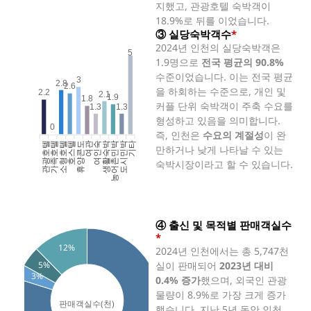
지했고, 관광호텔 숙박객이
18.9%로 뒤를 이었습니다.
③ 실당숙박객수
*
2024년 인천의 실당숙박객은
5
1.9명으로
전국 평균의 90.8%
수준이었습니다. 이는 전국 평균
3
2.8
2.6
을 하회하는 수준으로, 개인 및
2.2
2.1
1.9
1.8
커플 단위 숙박객이 주축 수요를
1.3
1.3
형성하고 있음을 의미합니다.
0
즉, 인천은
수요의 계절성
이 완
관광호텔
가족호텔
소형호텔
호스텔
휴양콘도
여인숙
생활숙박
농어촌민박
도시민박
기타
여관
만하거나 낮게 나타날 수 있는
숙박시장이라고 할 수 있습니다.
④ 출신 및 목적별 판매객실수
*
12%
2024년 인천에서는 총 5,747천
5%
실이 판매되어
2023년 대비
3%
0.4% 증가
했으며, 외국인 관광
물량이 8.9%로 가장 크게 증가
했습니다. 지난 5년 동안 인천