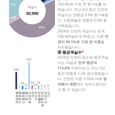
100.0%로 가장 큰 증가세를 보
18%
객실수
였습니다. 지난 5년 동안 인천의
30,990
객실수는 연평균 0.9% 증가해왔
3%
고, 소형호텔은 연평균 0.0% 증
가해왔습니다.
49%
2024년 인천의 객실수는 전국
756,965실의 4.1%였고, 이중
여
관이 49.1%로 가장 큰 비중
을
차지했습니다.
④ 평균객실수
*
2024년 인천의 업소당 평균객실
167
수는 14실로
전국 평균의
113.8%
수준이었고, 지난 5년
106
동안 연평균 1.2% 감소해왔습니
다. 인천은 다른 지역에 비해
영
24
24
20
세화가 제한
적인 숙박시장이라
10
9
5
3
2
0
고 할 수 있습니다.
관광호텔
가족호텔
소형호텔
호스텔
휴양콘도
여인숙
생활숙박
농어촌민박
도시민박
기타
여관