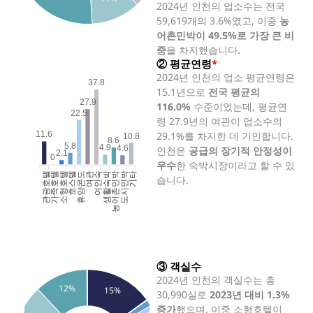
2024년 인천의 업소수는 전국
59,619개의 3.6%였고, 이중
농
어촌민박이 49.5%로 가장 큰 비
중
을 차지했습니다.
② 평균연령
*
2024년 인천의 업소 평균연령은
37.8
15.1년으로
전국 평균의
27.9
116.0%
수준이었는데, 평균연
22.5
령 27.9년의 여관이 업소수의
29.1%를 차지한 데 기인합니다.
11.6
10.8
8.6
5.8
4.9
4.6
인천은
공급의 장기적 안정성이
2.1
0
우수
한 숙박시장이라고 할 수 있
관광호텔
가족호텔
소형호텔
호스텔
휴양콘도
여인숙
생활숙박
농어촌민박
도시민박
기타
여관
습니다.
③ 객실수
2024년 인천의 객실수는 총
12%
15%
30,990실로
2023년 대비 1.3%
증가
했으며, 이중 소형호텔이