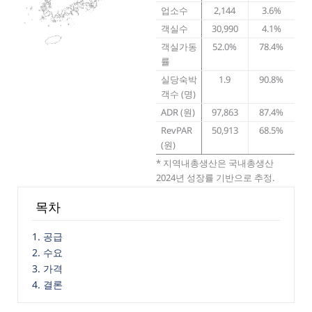
업소수
2,144
3.6%
객실수
30,990
4.1%
객실가동
52.0%
78.4%
률
실당숙박
1.9
90.8%
객수 (명)
ADR (원)
97,863
87.4%
RevPAR
50,913
68.5%
(원)
* 지역내총생산은 국내총생산
2024년 성장률 기반으로 추정.
목차
1. 공급
2. 수요
3. 가격
4. 결론