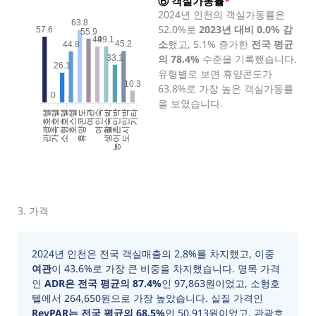
⑥ 객실가동률
*
2024년 인천의 객실가동률은
63.8
52.0%로
2023년 대비 0.0% 감
57.6
55.9
49.1
49
소
했고, 5.1% 증가한
전국 평균
45.2
44.8
의 78.4%
수준을 기록했습니다.
33.1
26.1
유형별로 보면 휴양콘도가
10.3
63.8%로 가장 높은 객실가동률
0
을 보였습니다.
관광호텔
가족호텔
소형호텔
호스텔
휴양콘도
여인숙
생활숙박
농어촌민박
도시민박
기타
여관
3. 가격
2024년 인천은 전국 객실매출의 2.8%를 차지했고, 이중
여관
이 43.6%로 가장 큰 비중을 차지했습니다. 명목 가격
인
ADR은 전국 평균의 87.4%
인 97,863원이었고, 소형호
텔에서 264,650원으로 가장 높았습니다. 실질 가격인
RevPAR는 전국 평균의 68.5%
인 50,913원이었고, 관광호