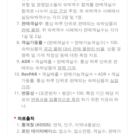
유형 및 경쟁업소들의 숙박객수 합계를 판매객실수
합계로 나누어
수요 구성
추정. 위 숙박객수 사례에서
실당숙박객수는 각각 2명 및 1명.
판매객실수
: 통상 하루 단위로 판매되는 숙박상품의
판매 물량
. 위 숙박객수 사례에서 판매객실수는 각각
1실 및 2실.
객실가동률
= (판매객실수 ÷ 판매가능객실수) × 100.
숙박상품의
공급 물량 대비 판매 물량의 비율
. 상품 경
쟁력 및 가격 적정성 등에 대한 측정 지표.
ADR
= 객실매출 ÷ 판매객실수. 통상 하루 단위로 판
매되는 숙박상품의
명목 가격
.
RevPAR
= 객실매출 ÷ 판매가능객실수 = ADR × 객실
가동률. 통상 하루 단위로 판매되는 숙박상품의
실질
가격
.
변동성
= (표준편차 ÷ 평균) × 100. 특정 기간 해당 지
표의
변동성을 일률적으로 측정
하기 위한 지표의 하
나.
*
자료출처
통계청 (KOSIS)
: 면적, 인구, 지역내총생산.
로빈 데이터베이스
: 업소수, 업소연령, 객실수, 판매가