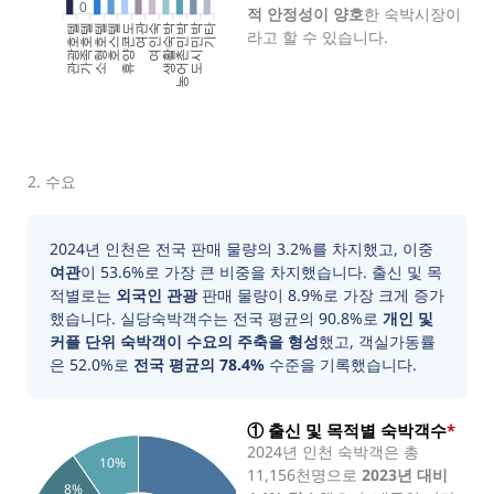
0
적 안정성이 양호
한 숙박시장이
관광호텔
가족호텔
소형호텔
호스텔
휴양콘도
여인숙
생활숙박
농어촌민박
도시민박
기타
여관
라고 할 수 있습니다.
2. 수요
2024년 인천은 전국 판매 물량의 3.2%를 차지했고, 이중
여관
이 53.6%로 가장 큰 비중을 차지했습니다. 출신 및 목
적별로는
외국인 관광
판매 물량이 8.9%로 가장 크게 증가
했습니다. 실당숙박객수는 전국 평균의 90.8%로
개인 및
커플 단위 숙박객이 수요의 주축을 형성
했고, 객실가동률
은 52.0%로
전국 평균의 78.4%
수준을 기록했습니다.
① 출신 및 목적별 숙박객수
*
2024년 인천 숙박객은 총
10%
11,156천명으로
2023년 대비
8%