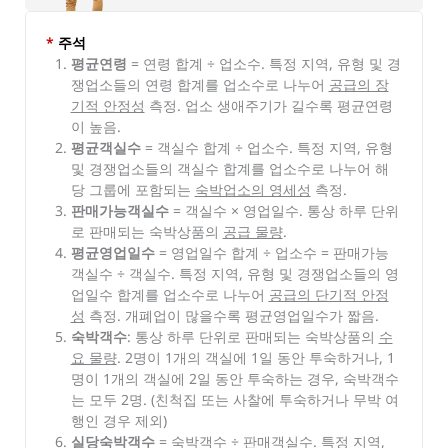
*
주석
평균연령
= 연령 합계 ÷ 업소수. 특정 지역, 유형 및 경
쟁업소들의 연령 합계를 업소수로 나누어
공급의 장
기적 안정성
측정. 업소 생애주기가 길수록 평균연령
이 높음.
평균객실수
= 객실수 합계 ÷ 업소수. 특정 지역, 유형
및 경쟁업소들의 객실수 합계를 업소수로 나누어 해
당 그룹에 포함되는
숙박업소의 영세성
측정.
판매가능객실수
= 객실수 × 영업일수. 통상 하루 단위
로 판매되는 숙박상품의
공급 물량
.
평균영업일수
= 영업일수 합계 ÷ 업소수 = 판매가능
객실수 ÷ 객실수. 특정 지역, 유형 및 경쟁업소들의 영
업일수 합계를 업소수로 나누어
공급의 단기적 안정
성
측정. 개폐업이 많을수록 평균영업일수가 짧음.
숙박객수
: 통상 하루 단위로 판매되는 숙박상품의
수
요 물량
. 2명이 1개의 객실에 1일 동안 투숙하거나, 1
명이 1개의 객실에 2일 동안 투숙하는 경우, 숙박객수
는 모두 2명. (친척집 또는 사찰에 투숙하거나 무박 여
행인 경우 제외)
실당숙박객수
= 숙박객수 ÷ 판매객실수. 특정 지역,