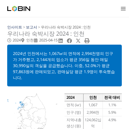
콘
텐
츠
로
건
인사이트
>
보고서
>
우리나라 숙박시장 2024 : 인천
우리나라 숙박시장 2024 : 인천
너
뛰
2024
인천
2025-04-15
기
2024년 인천에서는 1,067㎢의 면적에 2,994천명의 인구
가 거주했고, 2,144개의 업소가 평균 356일 동안 매일
30,990실의 객실을 공급했습니다. 이중, 52.0%가 평균
97,863원에 판매되었고, 판매실당 평균 1.9명이 투숙했습
니다.
2024
인천
전국 대비
면적 (㎢)
1,067
1.1%
인구 (명)
2,994천
5.9%
지역내총
124,062십
4.9%
생산 (원)
억