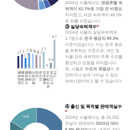
3%
2024년 서울에서는
관광호텔 숙
박객이 42.1%로 가장 큰 비중
을
차지했고, 여관 숙박객이 40.5%
로 뒤를 이었습니다.
③ 실당숙박객수
*
2024년 서울의 실당숙박객은
4.7
2.1명으로
전국 평균의 99.3%
수준이었습니다. 이는 전국 평균
2.7
을 하회하는 수준으로, 개인 및
2.5
2.4
2.3
2.2
2.1
2
1.7
커플 단위 숙박객이 주축 수요를
0.9
형성하고 있음을 의미합니다.
0
즉, 서울은
수요의 계절성
이 완
관광호텔
가족호텔
소형호텔
호스텔
휴양콘도
여인숙
생활숙박
농어촌민박
도시민박
기타
여관
만하거나 낮게 나타날 수 있는
숙박시장이라고 할 수 있습니다.
④ 출신 및 목적별 판매객실수
*
16%
2024년 서울에서는 총 26,332
천실이 판매되어
2023년 대비
8.4% 증가
했으며, 내국인 기타