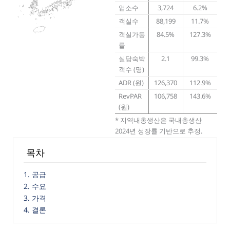
업소수
3,724
6.2%
객실수
88,199
11.7%
객실가동
84.5%
127.3%
률
실당숙박
2.1
99.3%
객수 (명)
ADR (원)
126,370
112.9%
RevPAR
106,758
143.6%
(원)
* 지역내총생산은 국내총생산
2024년 성장률 기반으로 추정.
목차
1. 공급
2. 수요
3. 가격
4. 결론