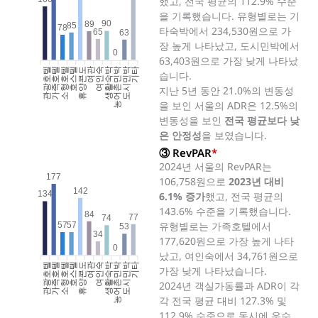
했고, 전국 평균의 112.9% 수준
을 기록했습니다. 유형별로는 기
90
89
85
78
타숙박에서 234,530원으로 가
65
63
장 높게 나타났고, 도시민박에서
0
63,403원으로 가장 낮게 나타났
관광호텔
가족호텔
소형호텔
호스텔
휴양콘도
여인숙
생활숙박
농어촌민박
도시민박
기타
여관
습니다.
지난 5년 동안 21.0%의 변동성
을 보인 서울의 ADR은 12.5%의
변동성을 보인
전국 평균보다 낮
은 안정성
을 보였습니다.
③ RevPAR
*
2024년 서울의 RevPAR는
177
106,758원으로
2023년 대비
142
134
6.1% 증가
했고, 전국 평균의
143.6% 수준을 기록했습니다.
84
77
74
유형별로는 가족호텔에서
57
57
53
34
177,620원으로 가장 높게 나타
0
났고, 여인숙에서 34,761원으로
관광호텔
가족호텔
소형호텔
호스텔
휴양콘도
여인숙
생활숙박
농어촌민박
도시민박
기타
여관
가장 낮게 나타났습니다.
2024년 객실가동률과 ADR이 각
각 전국 평균 대비 127.3% 및
112.9% 수준으로 동시에 우수