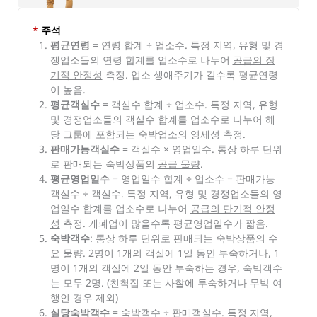
*
주석
평균연령
= 연령 합계 ÷ 업소수. 특정 지역, 유형 및 경
쟁업소들의 연령 합계를 업소수로 나누어
공급의 장
기적 안정성
측정. 업소 생애주기가 길수록 평균연령
이 높음.
평균객실수
= 객실수 합계 ÷ 업소수. 특정 지역, 유형
및 경쟁업소들의 객실수 합계를 업소수로 나누어 해
당 그룹에 포함되는
숙박업소의 영세성
측정.
판매가능객실수
= 객실수 × 영업일수. 통상 하루 단위
로 판매되는 숙박상품의
공급 물량
.
평균영업일수
= 영업일수 합계 ÷ 업소수 = 판매가능
객실수 ÷ 객실수. 특정 지역, 유형 및 경쟁업소들의 영
업일수 합계를 업소수로 나누어
공급의 단기적 안정
성
측정. 개폐업이 많을수록 평균영업일수가 짧음.
숙박객수
: 통상 하루 단위로 판매되는 숙박상품의
수
요 물량
. 2명이 1개의 객실에 1일 동안 투숙하거나, 1
명이 1개의 객실에 2일 동안 투숙하는 경우, 숙박객수
는 모두 2명. (친척집 또는 사찰에 투숙하거나 무박 여
행인 경우 제외)
실당숙박객수
= 숙박객수 ÷ 판매객실수. 특정 지역,