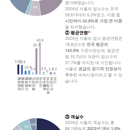
증가해왔습니다.
6%
2024년 서울의 업소수는 전국
59,619개의 6.2%였고, 이중
도
시민박이 42.6%로 가장 큰 비중
을 차지했습니다.
② 평균연령
*
2024년 서울의 업소 평균연령은
43.9
18.8년으로
전국 평균의
35.7
143.9%
수준이었는데, 평균연
령 35.7년의 여관이 업소수의
13.5
37.7%를 차지한 데 기인합니다.
12.8
5.6
5
서울은
공급의 장기적 안정성이
3.5
3.4
3.2
3.1
0
우수
한 숙박시장이라고 할 수 있
관광호텔
가족호텔
소형호텔
호스텔
휴양콘도
여인숙
생활숙박
농어촌민박
도시민박
기타
여관
습니다.
③ 객실수
2024년 서울의 객실수는 총
4%
7%
88,199실로
2023년 대비 1.0%