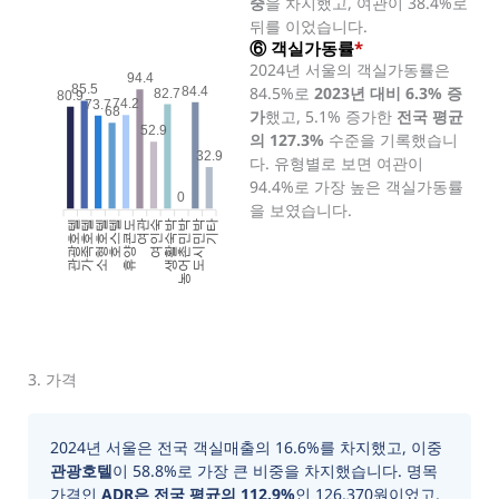
중
을 차지했고, 여관이 38.4%로
뒤를 이었습니다.
⑥ 객실가동률
*
2024년 서울의 객실가동률은
94.4
85.5
84.5%로
2023년 대비 6.3% 증
84.4
82.7
80.9
74.2
73.7
68
가
했고, 5.1% 증가한
전국 평균
52.9
의 127.3%
수준을 기록했습니
32.9
다. 유형별로 보면 여관이
94.4%로 가장 높은 객실가동률
0
을 보였습니다.
관광호텔
가족호텔
소형호텔
호스텔
휴양콘도
여인숙
생활숙박
농어촌민박
도시민박
기타
여관
3. 가격
2024년 서울은 전국 객실매출의 16.6%를 차지했고, 이중
관광호텔
이 58.8%로 가장 큰 비중을 차지했습니다. 명목
가격인
ADR은 전국 평균의 112.9%
인 126,370원이었고,