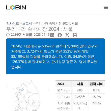
콘
텐
츠
로
건
인사이트
>
보고서
>
우리나라 숙박시장 2024 : 서울
우리나라 숙박시장 2024 : 서울
너
뛰
2024
서울
2025-04-15
기
2024년 서울에서는 605㎢의 면적에 9,288천명의 인구가
거주했고, 3,724개의 업소가 평균 353일 동안 매일
88,199실의 객실을 공급했습니다. 이중, 84.5%가 평균
126,370원에 판매되었고, 판매실당 평균 2.1명이 투숙했
습니다.
2024
서울
전국 대비
면적 (㎢)
605
0.6%
인구 (명)
9,288천
18.2%
지역내총
581,355십
22.8%
생산 (원)
억