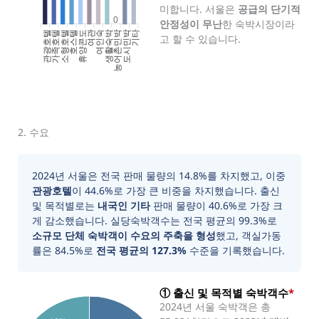
미합니다. 서울은
공급의 단기적
0
안정성이 무난
한 숙박시장이라
관광호텔
가족호텔
소형호텔
호스텔
휴양콘도
여인숙
생활숙박
농어촌민박
도시민박
기타
여관
고 할 수 있습니다.
2. 수요
2024년 서울은 전국 판매 물량의 14.8%를 차지했고, 이중
관광호텔
이 44.6%로 가장 큰 비중을 차지했습니다. 출신
및 목적별로는
내국인 기타
판매 물량이 40.6%로 가장 크
게 감소했습니다. 실당숙박객수는 전국 평균의 99.3%로
소규모 단체 숙박객이 수요의 주축을 형성
했고, 객실가동
률은 84.5%로
전국 평균의 127.3%
수준을 기록했습니다.
① 출신 및 목적별 숙박객수
*
2024년 서울 숙박객은 총