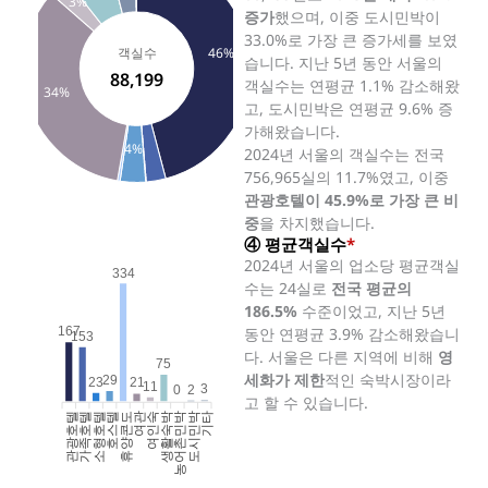
3%
증가
했으며, 이중 도시민박이
33.0%로 가장 큰 증가세를 보였
46%
객실수
습니다. 지난 5년 동안 서울의
88,199
객실수는 연평균 1.1% 감소해왔
34%
고, 도시민박은 연평균 9.6% 증
가해왔습니다.
4%
2024년 서울의 객실수는 전국
756,965실의 11.7%였고, 이중
관광호텔이 45.9%로 가장 큰 비
중
을 차지했습니다.
④ 평균객실수
*
2024년 서울의 업소당 평균객실
334
수는 24실로
전국 평균의
186.5%
수준이었고, 지난 5년
동안 연평균 3.9% 감소해왔습니
167
153
다. 서울은 다른 지역에 비해
영
75
세화가 제한
적인 숙박시장이라
29
23
21
11
3
2
0
고 할 수 있습니다.
관광호텔
가족호텔
소형호텔
호스텔
휴양콘도
여인숙
생활숙박
농어촌민박
도시민박
기타
여관