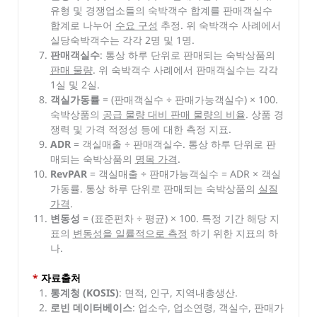
유형 및 경쟁업소들의 숙박객수 합계를 판매객실수
합계로 나누어
수요 구성
추정. 위 숙박객수 사례에서
실당숙박객수는 각각 2명 및 1명.
판매객실수
: 통상 하루 단위로 판매되는 숙박상품의
판매 물량
. 위 숙박객수 사례에서 판매객실수는 각각
1실 및 2실.
객실가동률
= (판매객실수 ÷ 판매가능객실수) × 100.
숙박상품의
공급 물량 대비 판매 물량의 비율
. 상품 경
쟁력 및 가격 적정성 등에 대한 측정 지표.
ADR
= 객실매출 ÷ 판매객실수. 통상 하루 단위로 판
매되는 숙박상품의
명목 가격
.
RevPAR
= 객실매출 ÷ 판매가능객실수 = ADR × 객실
가동률. 통상 하루 단위로 판매되는 숙박상품의
실질
가격
.
변동성
= (표준편차 ÷ 평균) × 100. 특정 기간 해당 지
표의
변동성을 일률적으로 측정
하기 위한 지표의 하
나.
*
자료출처
통계청 (KOSIS)
: 면적, 인구, 지역내총생산.
로빈 데이터베이스
: 업소수, 업소연령, 객실수, 판매가