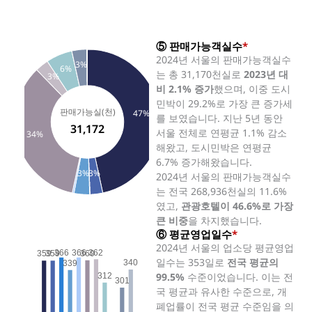
⑤ 판매가능객실수
*
2024년 서울의 판매가능객실수
3%
6%
는 총 31,170천실로
2023년 대
3%
비 2.1% 증가
했으며, 이중 도시
민박이 29.2%로 가장 큰 증가세
판매가능실(천)
47%
를 보였습니다. 지난 5년 동안
31,172
서울 전체로 연평균 1.1% 감소
34%
해왔고, 도시민박은 연평균
6.7% 증가해왔습니다.
3%
3%
2024년 서울의 판매가능객실수
는 전국 268,936천실의 11.6%
였고,
관광호텔이 46.6%로 가장
큰 비중
을 차지했습니다.
⑥ 평균영업일수
*
2024년 서울의 업소당 평균영업
366
366
362
360
359
359
일수는 353일로
전국 평균의
340
339
99.5%
수준이었습니다. 이는 전
312
301
국 평균과 유사한 수준으로, 개
폐업률이 전국 평균 수준임을 의