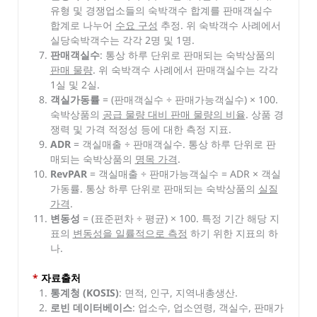
유형 및 경쟁업소들의 숙박객수 합계를 판매객실수
합계로 나누어
수요 구성
추정. 위 숙박객수 사례에서
실당숙박객수는 각각 2명 및 1명.
판매객실수
: 통상 하루 단위로 판매되는 숙박상품의
판매 물량
. 위 숙박객수 사례에서 판매객실수는 각각
1실 및 2실.
객실가동률
= (판매객실수 ÷ 판매가능객실수) × 100.
숙박상품의
공급 물량 대비 판매 물량의 비율
. 상품 경
쟁력 및 가격 적정성 등에 대한 측정 지표.
ADR
= 객실매출 ÷ 판매객실수. 통상 하루 단위로 판
매되는 숙박상품의
명목 가격
.
RevPAR
= 객실매출 ÷ 판매가능객실수 = ADR × 객실
가동률. 통상 하루 단위로 판매되는 숙박상품의
실질
가격
.
변동성
= (표준편차 ÷ 평균) × 100. 특정 기간 해당 지
표의
변동성을 일률적으로 측정
하기 위한 지표의 하
나.
*
자료출처
통계청 (KOSIS)
: 면적, 인구, 지역내총생산.
로빈 데이터베이스
: 업소수, 업소연령, 객실수, 판매가