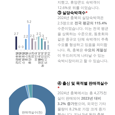
지했고, 휴양콘도 숙박객이
12.6%로 뒤를 이었습니다.
③ 실당숙박객수
*
2024년 충북의 실당숙박객은
5.2
2.5명으로
전국 평균의 115.4%
수준이었습니다. 이는 전국 평균
을 상회하는 수준으로, 동호회와
2.7
2.7
2.3
2.3
2.2
같은 중규모 단체 숙박객이 주축
1.7
1.7
1
수요를 형성하고 있음을 의미합
0
0
니다. 즉, 충북은
수요의 계절성
관광호텔
가족호텔
소형호텔
호스텔
휴양콘도
여인숙
생활숙박
농어촌민박
도시민박
기타
여관
이 두드러지게 나타날 수 있는
숙박시장이라고 할 수 있습니다.
④ 출신 및 목적별 판매객실수
*
2024년 충북에서는 총 4,275천
실이 판매되어
2023년 대비
3.2% 증가
했으며, 외국인 기타
물량이 8.2%로 가장 크게 증가
했습니다. 지난 5년 동안 충북