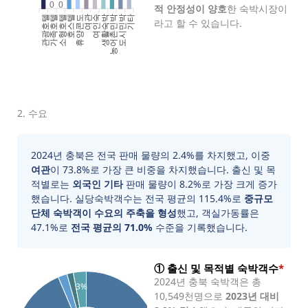
0
0
적 안정성이 양호
한 숙박시장이
관광호텔
가족호텔
소형호텔
호스텔
휴양콘도
여인숙
생활숙박
농어촌민박
도시민박
기타
여관
라고 할 수 있습니다.
2. 수요
2024년 충북은 전국 판매 물량의 2.4%를 차지했고, 이중
여관
이 73.8%로 가장 큰 비중을 차지했습니다. 출신 및 목
적별로는
외국인 기타
판매 물량이 8.2%로 가장 크게 증가
했습니다. 실당숙박객수는 전국 평균의 115.4%로
중규모
단체 숙박객이 수요의 주축을 형성
했고, 객실가동률은
47.1%로
전국 평균의 71.0%
수준을 기록했습니다.
① 출신 및 목적별 숙박객수
*
2024년 충북 숙박객은 총
3%
10,549천명으로
2023년 대비