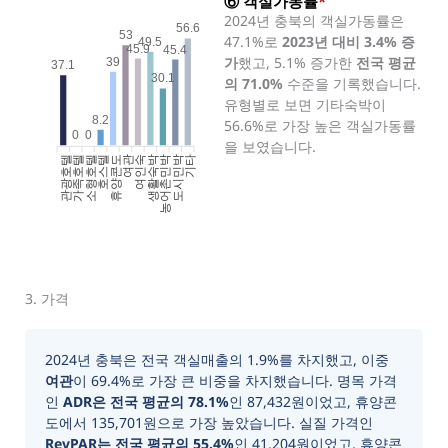
⑥ 객실가동률
*
2024년 충북의 객실가동률은
56.6
53
47.1%로
2023년 대비 3.4% 증
49.5
45.9
45.4
가
했고, 5.1% 증가한
전국 평균
39
37.1
30.1
의 71.0%
수준을 기록했습니다.
유형별로 보면 기타숙박이
8.2
56.6%로 가장 높은 객실가동률
0
0
을 보였습니다.
관광호텔
가족호텔
소형호텔
호스텔
휴양콘도
여인숙
생활숙박
농어촌민박
도시민박
기타
여관
3. 가격
2024년 충북은 전국 객실매출의 1.9%를 차지했고, 이중
여관
이 69.4%로 가장 큰 비중을 차지했습니다. 명목 가격
인
ADR은 전국 평균의 78.1%
인 87,432원이었고, 휴양콘
도에서 135,701원으로 가장 높았습니다. 실질 가격인
RevPAR는 전국 평균의 55.4%
인 41,204원이었고, 휴양콘