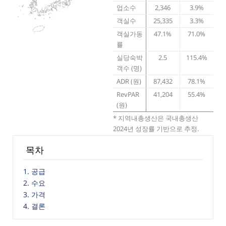
업소수
2,346
3.9%
객실수
25,335
3.3%
객실가동
47.1%
71.0%
률
실당숙박
2.5
115.4%
객수 (명)
ADR (원)
87,432
78.1%
RevPAR
41,204
55.4%
(원)
* 지역내총생산은 국내총생산
2024년 성장률 기반으로 추정.
목차
1. 공급
2. 수요
3. 가격
4. 결론