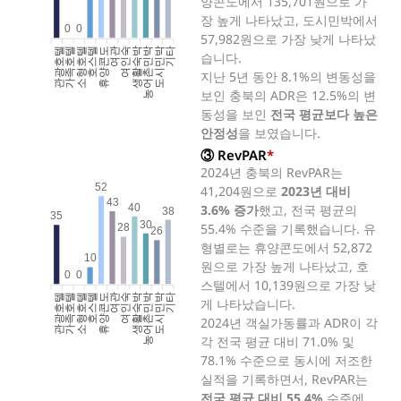
양콘도에서 135,701원으로 가
장 높게 나타났고, 도시민박에서
0
0
57,982원으로 가장 낮게 나타났
관광호텔
가족호텔
소형호텔
호스텔
휴양콘도
여인숙
생활숙박
농어촌민박
도시민박
기타
여관
습니다.
지난 5년 동안 8.1%의 변동성을
보인 충북의 ADR은 12.5%의 변
동성을 보인
전국 평균보다 높은
안정성
을 보였습니다.
③ RevPAR
*
2024년 충북의 RevPAR는
52
41,204원으로
2023년 대비
43
40
3.6% 증가
했고, 전국 평균의
38
35
30
55.4% 수준을 기록했습니다. 유
28
26
형별로는 휴양콘도에서 52,872
10
원으로 가장 높게 나타났고, 호
0
0
스텔에서 10,139원으로 가장 낮
관광호텔
가족호텔
소형호텔
호스텔
휴양콘도
여인숙
생활숙박
농어촌민박
도시민박
기타
여관
게 나타났습니다.
2024년 객실가동률과 ADR이 각
각 전국 평균 대비 71.0% 및
78.1% 수준으로 동시에 저조한
실적을 기록하면서, RevPAR는
전국 평균 대비 55.4%
수준에