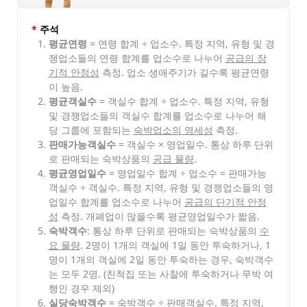
*
주석
평균연령
= 연령 합계 ÷ 업소수. 특정 지역, 유형 및 경
쟁업소들의 연령 합계를 업소수로 나누어
공급의 장
기적 안정성
측정. 업소 생애주기가 길수록 평균연령
이 높음.
평균객실수
= 객실수 합계 ÷ 업소수. 특정 지역, 유형
및 경쟁업소들의 객실수 합계를 업소수로 나누어 해
당 그룹에 포함되는
숙박업소의 영세성
측정.
판매가능객실수
= 객실수 × 영업일수. 통상 하루 단위
로 판매되는 숙박상품의
공급 물량
.
평균영업일수
= 영업일수 합계 ÷ 업소수 = 판매가능
객실수 ÷ 객실수. 특정 지역, 유형 및 경쟁업소들의 영
업일수 합계를 업소수로 나누어
공급의 단기적 안정
성
측정. 개폐업이 많을수록 평균영업일수가 짧음.
숙박객수
: 통상 하루 단위로 판매되는 숙박상품의
수
요 물량
. 2명이 1개의 객실에 1일 동안 투숙하거나, 1
명이 1개의 객실에 2일 동안 투숙하는 경우, 숙박객수
는 모두 2명. (친척집 또는 사찰에 투숙하거나 무박 여
행인 경우 제외)
실당숙박객수
= 숙박객수 ÷ 판매객실수. 특정 지역,