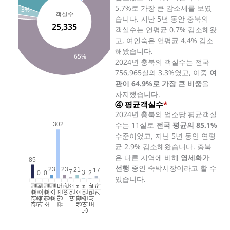
5.7%로 가장 큰 감소세를 보였
3%
객실수
습니다. 지난 5년 동안 충북의
25,335
객실수는 연평균 0.7% 감소해왔
고, 여인숙은 연평균 4.4% 감소
해왔습니다.
65%
2024년 충북의 객실수는 전국
756,965실의 3.3%였고, 이중
여
관이 64.9%로 가장 큰 비중
을
차지했습니다.
④ 평균객실수
*
2024년 충북의 업소당 평균객실
수는 11실로
전국 평균의 85.1%
302
수준이었고, 지난 5년 동안 연평
균 2.9% 감소해왔습니다. 충북
은 다른 지역에 비해
영세화가
85
선행
중인 숙박시장이라고 할 수
23
23
21
17
7
3
2
0
0
있습니다.
관광호텔
가족호텔
소형호텔
호스텔
휴양콘도
여인숙
생활숙박
농어촌민박
도시민박
기타
여관