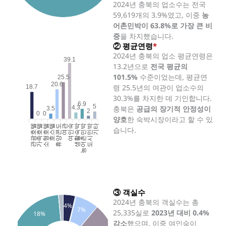
2024년 충북의 업소수는 전국
59,619개의 3.9%였고, 이중
농
어촌민박이 63.8%로 가장 큰 비
중
을 차지했습니다.
② 평균연령
*
2024년 충북의 업소 평균연령은
39.1
13.2년으로
전국 평균의
101.5%
수준이었는데, 평균연
25.5
20.6
령 25.5년의 여관이 업소수의
18.7
30.3%를 차지한 데 기인합니다.
6.9
5
충북은
공급의 장기적 안정성이
4.3
3.5
2
0
0
양호
한 숙박시장이라고 할 수 있
관광호텔
가족호텔
소형호텔
호스텔
휴양콘도
여인숙
생활숙박
농어촌민박
도시민박
기타
여관
습니다.
③ 객실수
2024년 충북의 객실수는 총
4%
7%
25,335실로
2023년 대비 0.4%
18%
감소
했으며, 이중 여인숙이