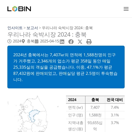
콘
텐
츠
로
건
인사이트
>
보고서
>
우리나라 숙박시장 2024 : 충북
우리나라 숙박시장 2024 : 충북
너
뛰
2024
충북
2025-04-15
기
2024년 충북에서는 7,407㎢의 면적에 1,588천명의 인구
가 거주했고, 2,346개의 업소가 평균 358일 동안 매일
25,335실의 객실을 공급했습니다. 이중, 47.1%가 평균
87,432원에 판매되었고, 판매실당 평균 2.5명이 투숙했습
니다.
2024
충북
전국 대비
면적 (㎢)
7,407
7.4%
인구 (명)
1,588천
3.1%
지역내총
93,655십
3.7%
생산 (원)
억