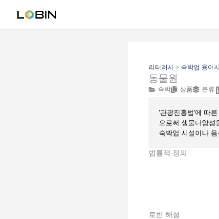
콘
텐
츠
로
건
너
뛰
리터러시
>
숙박업 용어
동물원
기
숙박
상품
분류
‘관광진흥법’에 따른
으로써 생물다양성을
숙박업 시설이나 음
법률적 정의
로빈 해설