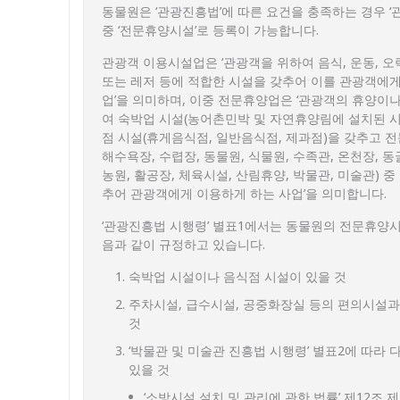
동물원은 ‘관광진흥법’에 따른 요건을 충족하는 경우 ‘
중 ‘전문휴양시설’로 등록이 가능합니다.
관광객 이용시설업은 ‘관광객을 위하여 음식, 운동, 오락
또는 레저 등에 적합한 시설을 갖추어 이를 관광객에게
업’을 의미하며, 이중 전문휴양업은 ‘관광객의 휴양이
여 숙박업 시설(농어촌민박 및 자연휴양림에 설치된 시
점 시설(휴게음식점, 일반음식점, 제과점)을 갖추고 
해수욕장, 수렵장, 동물원, 식물원, 수족관, 온천장, 동
농원, 활공장, 체육시설, 산림휴양, 박물관, 미술관) 중
추어 관광객에게 이용하게 하는 사업’을 의미합니다.
‘관광진흥법 시행령’ 별표1에서는 동물원의 전문휴양시
음과 같이 규정하고 있습니다.
숙박업 시설이나 음식점 시설이 있을 것
주차시설, 급수시설, 공중화장실 등의 편의시설
것
‘박물관 및 미술관 진흥법 시행령’ 별표2에 따라
있을 것
‘소방시설 설치 및 관리에 관한 법률’ 제12조 