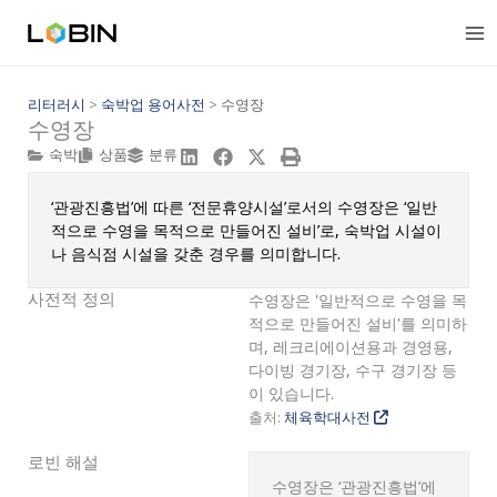
콘
텐
츠
로
건
리터러시
>
숙박업 용어사전
>
수영장
수영장
너
뛰
숙박
상품
분류
기
‘관광진흥법’에 따른 ‘전문휴양시설’로서의 수영장은 ‘일반
적으로 수영을 목적으로 만들어진 설비’로, 숙박업 시설이
나 음식점 시설을 갖춘 경우를 의미합니다.
사전적 정의
수영장은 '일반적으로 수영을 목
적으로 만들어진 설비'를 의미하
며, 레크리에이션용과 경영용,
다이빙 경기장, 수구 경기장 등
이 있습니다.
출처:
체육학대사전
로빈 해설
수영장은 ‘관광진흥법’에