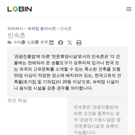
콘
텐
츠
로
건
리터러시
>
숙박업 용어사전
>
민속촌
민속촌
너
뛰
숙박
상품
분류
기
‘관광진흥법’에 따른 ‘전문휴양시설’로서의 민속촌은 ‘각 건
물에는 전래되어 온 생활도구가 갖추어져 있거나 한국 또
는 외국의 고유문화를 소개할 수 있는 축소된 건축물 모형
50점 이상이 적정한 장소에 배치되어 있는, 한국고유의 건
축물(초가집 및 기와집)이 20동 이상’으로, 숙박업 시설이
나 음식점 시설을 갖춘 경우를 의미합니다.
로빈 해설
민속촌은 ‘관광진흥법’에
따른 요건을 충족하는 경
우 ‘관광객 이용시설업’ 중
‘전문휴양시설’로 등록이
가능합니다.