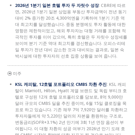
2026년 1분기 일본 호텔 투자 두 자릿수 성장
: CBRE에 따르
면, 2026년 1분기 일본 상업용 부동산 투자금액이 전년 동기
대비 2% 증가한 20조 4,300억엔을 기록하며 1분기 기준 역
대 최고치를 달성했습니다. 중동 분쟁에도 투자 활동에 대한
영향은 제한적이었고, 해외 투자자는 대형 거래를 포함해 적
극적인 투자를 이어 갔으며, 특히 호텔은 두 자릿수 성장세를
보이며 분기 기준 역대 최고치를 경신했습니다. 오피스·리테
일 투자가 전년 대비 감소한 것과 대비되는 결과로, 일본 숙
박시설에 대한 투자자의 선호 집중 상황을 보여 줍니다.
미주
KSL 캐피탈, 12호텔 포트폴리오 CMBS 차환 추진
: KSL 캐피
탈이 Marriott, Hilton, Hyatt 계열 브랜드 및 독립 부티크 호
텔로 구성된 12개 호텔 포트폴리오를 담보로, 8억 9,000만
달러 규모의 CMBS 딜을 추진 중이며, 6월 15일 클로징을 목
표로 하고 있습니다. 기존 채무 7억 7,920만 달러를 차환하고
투자자들에게 약 5,220만 달러의 자본을 환원하는 구조로,
변동금리(SOFR+3.1%) 2년 만기에 3회 1년 연장 옵션이 부
여됩니다. 이 대형 차환의 성공 여부가 2026년 만기 도래 호
텔 CMBS 시장의 향방에 대한 지표가 될 것으로 보입니다.