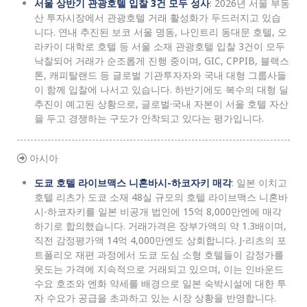
서울 상반기 관광호텔 입찰 3건 모두 성사
: 2026년 서울 부동
산 투자시장에서 관광호텔 거래 활성화가 두드러지고 있습
니다. 연내 추진된 보코 서울 명동, 나인트리 동대문 호텔, 오
라카이 대학로 호텔 등 서울 소재 관광호텔 입찰 3건이 모두
낙찰되어 거래가 순조롭게 진행 중이며, GIC, CPPIB, 블랙스
톤, 캐피탈랜드 등 글로벌 기관투자자와 국내 대형 그룹사들
이 함께 입찰에 나서고 있습니다. 하반기에도 복수의 대형 딜
추진이 예고된 상황으로, 글로벌·국내 자본이 서울 호텔 자산
을 두고 경쟁하는 구도가 안착되고 있다는 평가입니다.
아시아
도쿄 호텔 라이브맥스 니혼바시-하코자키 매각
: 일본 이치고
호텔 리츠가 도쿄 소재 48실 규모의 호텔 라이브맥스 니혼바
시-하코자키를 일본 비공개 법인에 15억 8,000만엔에 매각
하기로 합의했습니다. 거래가격은 장부가액의 약 1.3배이며,
직전 감정평가액 14억 4,000만엔도 상회합니다. J-리츠의 포
트폴리오 재편 과정에서 도쿄 도심 소형 호텔들이 감정가를
웃도는 가격에 지속적으로 거래되고 있으며, 이는 인바운드
수요 호조와 엔화 약세를 배경으로 일본 숙박시설에 대한 투
자 수요가 공급을 초과하고 있는 시장 상황을 반영합니다.