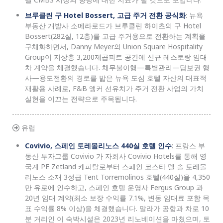
브루클린 구 Hotel Bossert, 고급 주거 전환 공식화
: 뉴욕
부동산 개발사 소메라로드가 브루클린 하이츠의 구 Hotel
Bossert(282실, 12층)를 고급 주거용으로 전환하는 계획을
구체화하면서, Danny Meyer의 Union Square Hospitality
Group이 지상층 3,200제곱피트 공간에 신규 레스토랑 임대
차 계약을 체결했습니다. 채무불이행—특별관리—담보권 행
사—용도전환의 경로를 밟은 뉴욕 도심 호텔 자산의 대표적
재활용 사례로, F&B 앵커 선유치가 주거 전환 사업의 가치
실현을 이끄는 전략으로 주목됩니다.
유럽
Covivio, 스페인 토레몰리노스 440실 호텔 인수
: 프랑스 부
동산 투자그룹 Covivio 가 자회사 Covivio Hotels를 통해 영
국계 PE Zetland 캐피탈로부터 스페인 코스타 델 솔 토레몰
리노스 소재 3성급 Tent Torremolinos 호텔(440실)을 4,350
만 유로에 인수하고, 스페인 호텔 운영사 Fergus Group 과
20년 임대 계약(최소 보장 수익률 7.1%, 변동 임대료 포함 목
표 수익률 8% 이상)을 체결했습니다. 말라가 공항과 차로 10
분 거리인 이 숙박시설은 2023년 리노베이션을 마쳤으며, 토