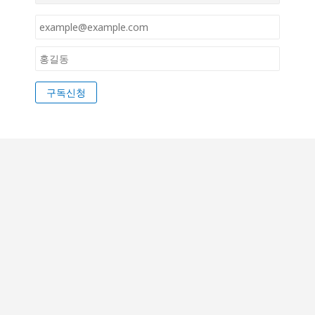
이
메
일
이
*
름
*
구독신청