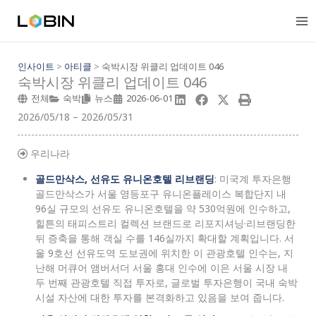
콘
텐
츠
로
건
인사이트
>
아티클
>
숙박시장 위클리 업데이트 046
숙박시장 위클리 업데이트 046
너
뛰
전체
숙박
뉴스
2026-06-01
기
2026/05/18 – 2026/05/31
우리나라
골드만삭스, 선유도 유니온호텔 리브랜딩
: 미국계 투자은행
골드만삭스가 서울 영등포구 유니온플레이스 복합단지 내
96실 규모의 선유도 유니온호텔을 약 530억원에 인수하고,
힐튼의 태피스트리 컬렉션 브랜드로 리포지셔닝·리브랜딩한
뒤 증축을 통해 객실 수를 146실까지 확대할 계획입니다. 서
울 9호선 선유도역 도보권에 위치한 이 관광호텔 인수는, 지
난해 머큐어 앰버서더 서울 홍대 인수에 이은 서울 시장 내
두 번째 관광호텔 직접 투자로, 글로벌 투자은행이 국내 숙박
시설 자산에 대한 투자를 본격화하고 있음을 보여 줍니다.