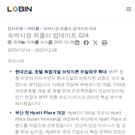
콘
텐
츠
로
건
인사이트
>
아티클
>
숙박시장 위클리 업데이트 024
숙박시장 위클리 업데이트 024
너
뛰
전체
숙박
뉴스
2025-12-29
기
2025/12/14 – 2025/12/28
우리나라
현대건설, 호텔 복합개발 브릿지론 우발채무 확대
: 본PF 전
환 지연이 이어지면서 현대건설의 브릿지론 보증이 크게 늘
었다는 분석입니다. 사례로 역삼역 르메르디앙 개발, 이태원
크라운호텔 개발 등 호텔 연계 프로젝트들이 언급되었으며,
만기 연장과 본PF 전환 속도가 리스크 관리의 핵심 변수로
제시됐습니다.
부산 첫 Hyatt Place 개장
: Hyatt가 160실 규모의 Hyatt
Place Busan Yeonsan을 개장하며 부산에서 Hyatt Place 브
랜드를 처음으로 선보였습니다. 연산역 인근 비즈니스 및 교
통 허브 입지로, Hyatt의 국내 거점도시 확장 전략의 연장선