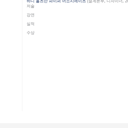
하디 홀츠만 파이퍼 어소시에이츠
(설계본부, 디자이너, 200
저술
강연
실적
수상