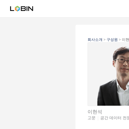
콘
텐
츠
로
건
너
뛰
회사소개
>
구성원
>
이현
기
이현석
고문
|
공간 데이터 전