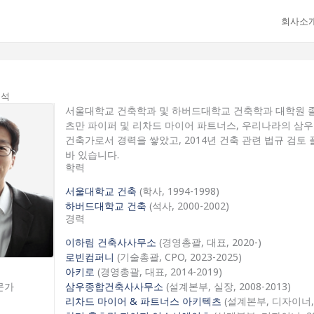
회사소
석
서울대학교 건축학과 및 하버드대학교 건축학과 대학원 졸업
츠만 파이퍼 및 리차드 마이어 파트너스, 우리나라의 
건축가로서 경력을 쌓았고, 2014년 건축 관련 법규 검토
바 있습니다.
학력
서울대학교 건축
(학사, 1994-1998)
하버드대학교 건축
(석사, 2000-2002)
경력
이하림 건축사사무소
(경영총괄, 대표, 2020-)
로빈컴퍼니
(기술총괄, CPO, 2023-2025)
아키로
(경영총괄, 대표, 2014-2019)
문가
삼우종합건축사사무소
(설계본부, 실장, 2008-2013)
리차드 마이어 & 파트너스 아키텍츠
(설계본부, 디자이너, 2