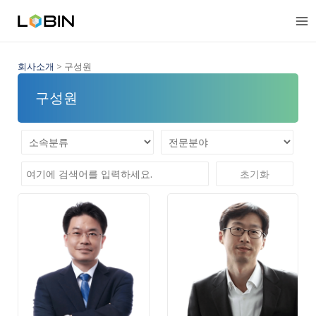
콘
텐
츠
로
건
회사소개
>
구성원
너
구성원
뛰
기