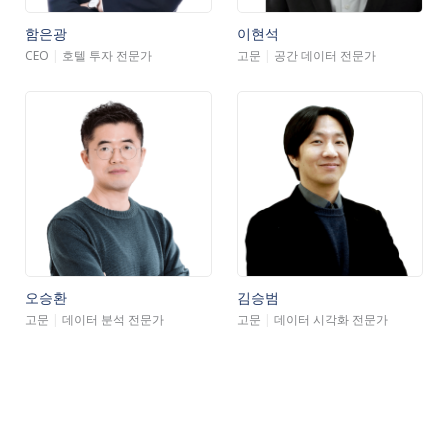
함은광
이현석
CEO
|
호텔 투자 전문가
고문
|
공간 데이터 전문가
오승환
김승범
고문
|
데이터 분석 전문가
고문
|
데이터 시각화 전문가