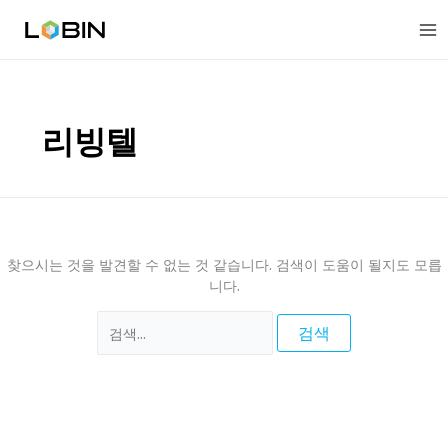
콘
검
텐
색
츠
대
로
상
건
너
리빙텔
뛰
기
찾으시는 것을 발견할 수 없는 것 같습니다. 검색이 도움이 될지도 모릅
니다.