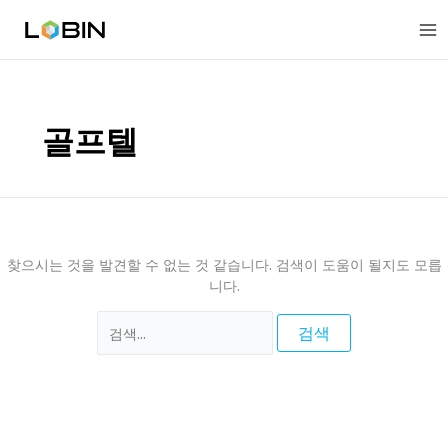
콘
검
텐
색
츠
대
로
상
건
너
골프텔
뛰
기
찾으시는 것을 발견할 수 없는 것 같습니다. 검색이 도움이 될지도 모릅
니다.