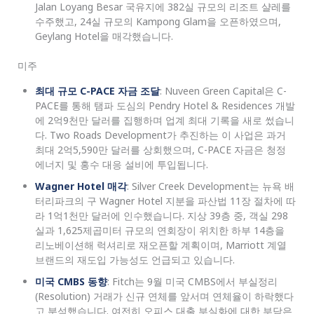
Jalan Loyang Besar 국유지에 382실 규모의 리조트 샬레를
수주했고, 24실 규모의 Kampong Glam을 오픈하였으며,
Geylang Hotel을 매각했습니다.
미주
최대 규모 C-PACE 자금 조달
: Nuveen Green Capital은 C-
PACE를 통해 탬파 도심의 Pendry Hotel & Residences 개발
에 2억9천만 달러를 집행하며 업계 최대 기록을 새로 썼습니
다. Two Roads Development가 추진하는 이 사업은 과거
최대 2억5,590만 달러를 상회했으며, C-PACE 자금은 청정
에너지 및 홍수 대응 설비에 투입됩니다.
Wagner Hotel 매각
: Silver Creek Development는 뉴욕 배
터리파크의 구 Wagner Hotel 지분을 파산법 11장 절차에 따
라 1억1천만 달러에 인수했습니다. 지상 39층 중, 객실 298
실과 1,625제곱미터 규모의 연회장이 위치한 하부 14층을
리노베이션해 럭셔리로 재오픈할 계획이며, Marriott 계열
브랜드의 재도입 가능성도 언급되고 있습니다.
미국 CMBS 동향
: Fitch는 9월 미국 CMBS에서 부실정리
(Resolution) 거래가 신규 연체를 앞서며 연체율이 하락했다
고 분석했습니다. 여전히 오피스 대출 부실화에 대한 부담은