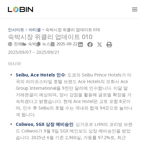
콘
텐
츠
로
건
인사이트
>
아티클
>
숙박시장 위클리 업데이트 010
숙박시장 위클리 업데이트 010
너
뛰
전체
숙박
뉴스
2025-09-22
기
2025/09/07 – 2025/09/21
아시아
Seibu, Ace Hotels 인수
: 도쿄의 Seibu Prince Hotels가 미
국의 라이프스타일 호텔 브랜드 Ace Hotels의 모회사 Ace
Group International을 9천만 달러에 인수합니다. 이달 말
거래완결이 예상되며, 양사 강점을 활용해 글로벌 확장을 가
속하겠다고 밝혔습니다. 현재 Ace Hotel은 교토 포함 8곳이
며, 인수 후 Seibu의 호텔 수는 국내외 합계 94곳으로 늘어나
게 됩니다.
Coliwoo, SGX 상장 예비승인
: 싱가포르 LHN의 코리빙 브랜
드 Coliwoo가 9월 9일 SGX 메인보드 상장 예비승인을 받았
습니다. 2025년 6월 기준 2,960실, 가동률 97.2%로, 최근