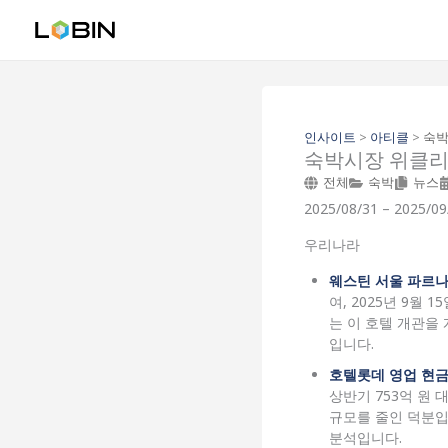
콘
텐
츠
로
건
너
뛰
인사이트
>
아티클
>
숙박
숙박시장 위클리 
기
전체
숙박
뉴스
2025/08/31 – 2025/09
우리나라
웨스틴 서울 파르
여, 2025년 9월
는 이 호텔 개관을 
입니다.
호텔롯데 영업 현
상반기 753억 원
규모를 줄인 덕분입
분석입니다.