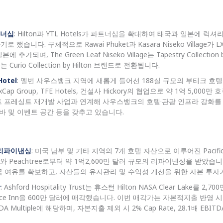
트너십
: Hilton과 YTL Hotels가 파트너십을 확대하여 태국과 일본에 럭
습니다. 구체적으로 Rawai Phuket과 Kasara Niseko Village가 LXR 
가되며, The Green Leaf Niseko Village는 Tapestry Collection b
lage는 Curio Collection by Hilton 브랜드로 전환됩니다.
Hotel
: 멜번 사우스뱅크 지역에 새롭게 들어선 188실 규모의 부티크 호텔 ‘Hann
MaxCap Group, TFE Hotels, 건설사 Hickory의 협업으로 약 1억 5,0
트 프레싱트 재개발 사업과 연계해 사우스뱅크의 호텔·관광 인프라 강화를
 바 및 이벤트 공간 등을 갖추고 있습니다.
ls 리파이낸싱
: 미국 남부 및 기타 지역의 7개 호텔 자산으로 이루어진 Pacific
chs와 Peachtree로부터 약 1억2,600만 달러 규모의 리파이낸싱을 받았
금 여유를 확보하고, 자산들의 유지관리 및 수익성 개선을 위한 자본 투자
각
: Ashford Hospitality Trust는 휴스턴 Hilton NASA Clear Lake를 2
sidence Inn을 600만 달러에 매각했습니다. 이번 매각가는 자본적지출 반영 시 N
ITDA Multiple에 해당하며, 자본지출 제외 시 2% Cap Rate, 28.1배 EBITD