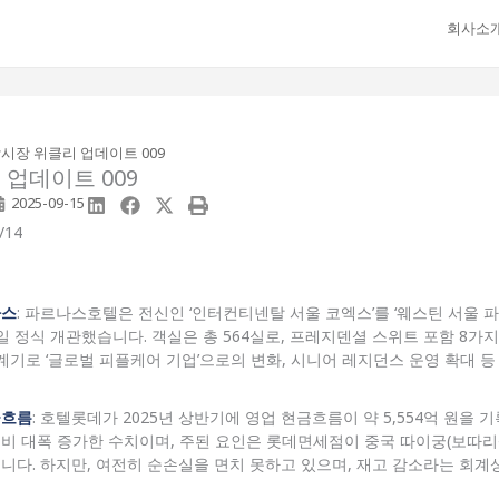
회사소
시장 위클리 업데이트 009
업데이트 009
2025-09-15
/14
나스
: 파르나스호텔은 전신인 ‘인터컨티넨탈 서울 코엑스’를 ‘웨스틴 서울 
 15일 정식 개관했습니다. 객실은 총 564실로, 프레지덴셜 스위트 포함 8가
계기로 ‘글로벌 피플케어 기업’으로의 변화, 시니어 레지던스 운영 확대 등
금흐름
: 호텔롯데가 2025년 상반기에 영업 현금흐름이 약 5,554억 원을 
 대비 대폭 증가한 수치이며, 주된 요인은 롯데면세점이 중국 따이궁(보따리
니다. 하지만, 여전히 순손실을 면치 못하고 있으며, 재고 감소라는 회