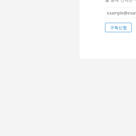
이
메
일
구독신청
*